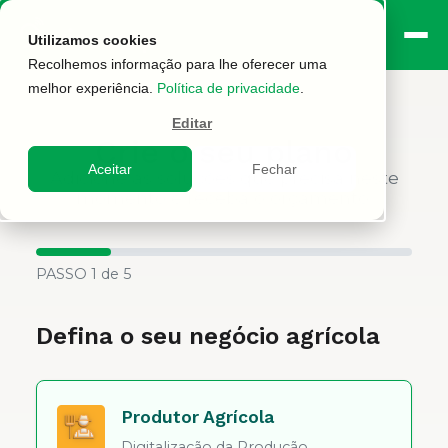
Utilizamos cookies
Recolhemos informação para lhe oferecer uma
melhor experiência.
Política de privacidade
.
Editar
Crie o seu plano
Aceitar
Fechar
Adicione as soluções que precisa neste
momento e receba o orçamento.
PASSO
1
de 5
Defina o seu negócio agrícola
Produtor Agrícola
Digitalização da Produção