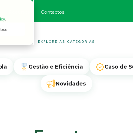
s
Recursos
Contactos
icy
.
lose
EXPLORE AS CATEGORIAS
ola
Gestão e Eficiência
Caso de S
Novidades